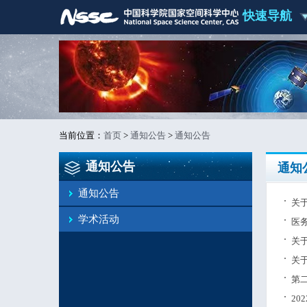
快速导航
当前位置：
首页
>
通知公告
>
通知公告
通知公告
通知
通知公告
关
学术活动
医
关
关
第
2