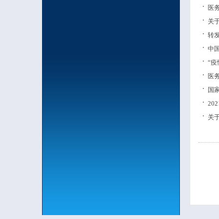
医务
关
转
中
“
医
国
20
关