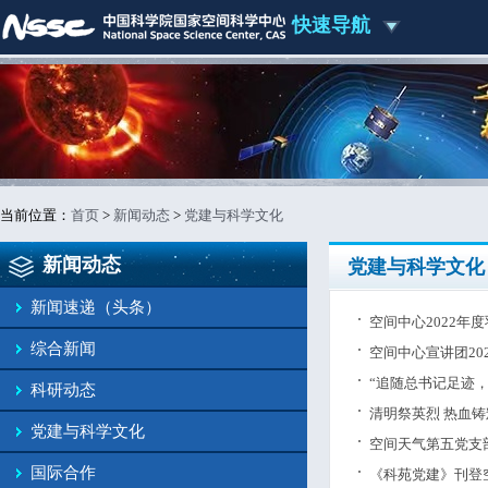
快速导航
当前位置：
首页
>
新闻动态
>
党建与科学文化
新闻动态
党建与科学文化
新闻速递（头条）
空间中心2022年
综合新闻
空间中心宣讲团2
“追随总书记足迹
科研动态
清明祭英烈 热血
党建与科学文化
空间天气第五党支
国际合作
《科苑党建》刊登