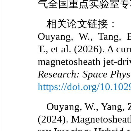
气全国重点实验室专
相关论文链接：
Ouyang, W., Tang, B
T., et al. (2026). A cu
magnetosheath jet-d
Research: Space Phys
https://doi.org/10.1
Ouyang, W., Yang, Z
(2024). Magnetosheat