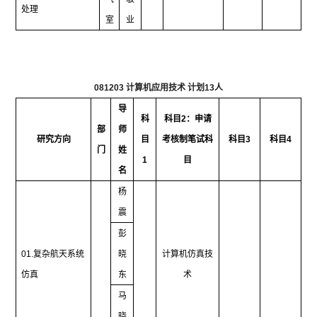
处理
室
业
081203
计算机应用技术 计划
13
人
导
科
科目
2
：申请
部
师
研究方向
目
考核制笔试科
科目
3
科目
4
门
姓
1
目
名
杨
震
彭
01.
复杂航天系统
晓
计算机仿真技
仿真
东
术
马
晓