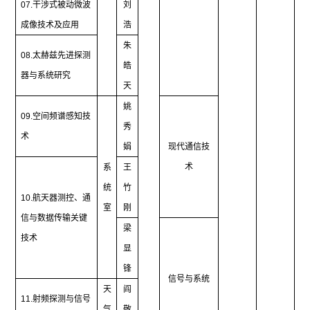
07.
干涉式被动微波
刘
成像技术及应用
浩
朱
08.
太赫兹先进探测
皓
器与系统研究
天
姚
09.
空间频谱感知技
秀
术
娟
现代通信技
术
系
王
统
竹
10.
航天器测控、通
室
刚
信与数据传输关键
梁
技术
显
锋
信号与系统
天
阎
11.
射频探测与信号
气
敬