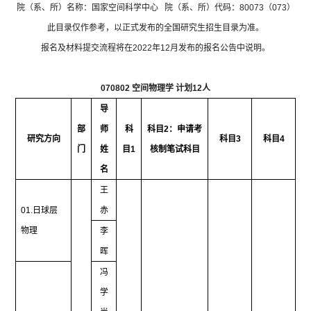
院（系、所）名称：国家空间科学中心
院（系、所）代码：
80073
（
073
）
此目录仅作参考，以正式发布的全国研究生招生目录为准。
报名及材料提交流程将在
2022
年
12
月发布的报名公告中说明。
070802
空间物理学 计划
12
人
导
部
师
科
科目
2
：申请考
研究方向
科目
3
科目
4
门
姓
目
1
核制笔试科目
名
王
01.
日球层
赤
物理
李
晖
冯
学