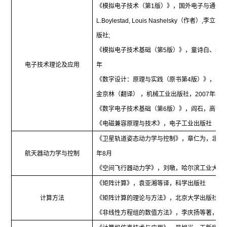
《模拟电子技术（第
1
版）》，国外电子与通信
L.Boylestad,
Louis Nashelsky
（作者）
,
李立华
,
版社
;
《模拟电子技术基础（第
5
版）》，童诗白、华
电子技术理论及应用
年
《数字设计：原理与实践（原书第
4
版）》，（
金京林（翻译） ，机械工业出版社，
2007
年
5
月
《数字电子技术基础（第
6
版）》，阎石，高等
《电磁兼容原理与技术》，电子工业出版社
《卫星轨道姿态动力学与控制》，章仁为，北京
航天器动力学与控制
年
8
月
《空间飞行器动力学》，刘暾，哈尔滨工业大学
《矩阵计算》，袁亚湘等译，科学出版社
计算方法
《矩阵计算的理论与方法》，北京大学出版社，
《非线性方程组的数值方法》，李庆扬等著，科