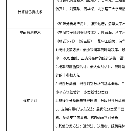
《计算机仿真技术与应用》，吴旭光，王新民，
仿真》，刘藻珍，魏华梁，北京理工大学出版社
计算机仿真技术
《矩阵分析与应用》，张贤达著，清华大学出版
空间探测技术
《空间粒子辐射探测技术》，叶宗海，科学出版
《模式识别》（第三版），张学工编著，清华大
1.
统计决策方法：最小错误率贝叶斯决策、最小
率、
ROC
曲线、正态分布时的统计决策、错误率
2.
概率密度函数估计：最大似然估计、贝叶斯估
计的非参数方法；
3.
线性分类器：线性判别分析的基本概念、
Fishe
小平方误差估计、多类线性分类器；
模式识别
4.
非线性分类器与神经网络：分段线性分类器、
5
．支持向量机与核方法：最优化分类超平面与
机、多类支持向量机、核
Fisher
判别分析；
6.
其他分类方法：近邻法、决策树、随机森林基