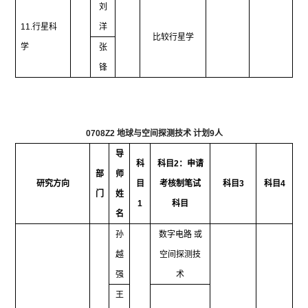
刘
11.
行星科
洋
比较行星学
学
张
锋
0708Z2
地球与空间探测技术 计划
9
人
导
科
科目
2
：申请
部
师
研究方向
目
考核制笔试
科目
3
科目
4
门
姓
1
科目
名
孙
数字电路 或
越
空间探测技
强
术
王