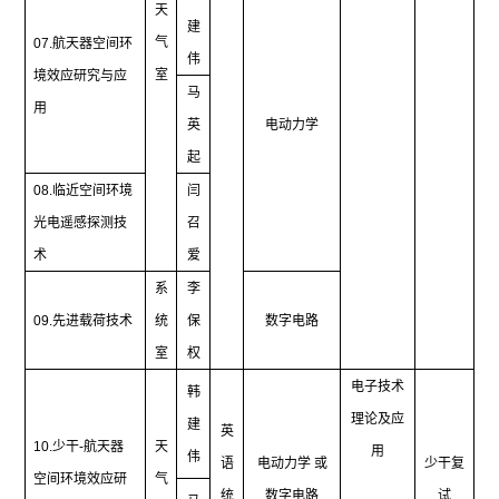
天
建
气
07.
航天器空间环
伟
室
境效应研究与应
马
用
英
电动力学
起
08.
临近空间环境
闫
光电遥感探测技
召
术
爱
系
李
09.
先进载荷技术
统
保
数字电路
室
权
电子技术
韩
理论及应
建
英
10.
少干
-
航天器
天
用
伟
语
电动力学 或
少干复
空间环境效应研
气
统
数字电路
试