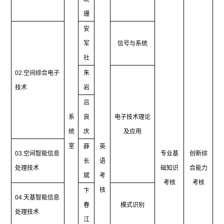
珊
安
军
信号与系统
社
02.
空间综合电子
朱
技术
岩
吕
系
良
电子技术理论
统
庆
及应用
室
薛
英
03.
空间智能信息
专业基
创新综
长
语
处理技术
础知识
合能力
斌
考
考核
考核
核
卞
04.
天基智能信息
春
模式识别
处理技术
江