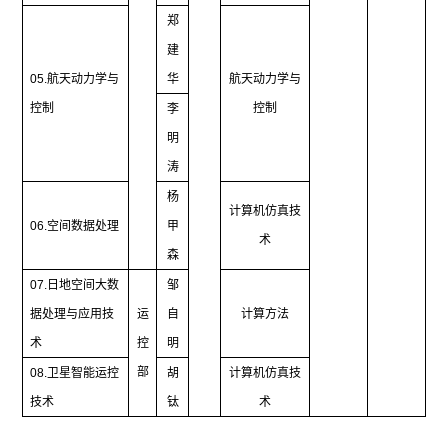
郑
建
05.
航天动力学与
华
航天动力学与
控制
控制
李
明
涛
杨
计算机仿真技
06.
空间数据处理
甲
术
森
07.
日地空间大数
邹
据处理与应用技
运
自
计算方法
术
控
明
部
08.
卫星智能运控
胡
计算机仿真技
技术
钛
术