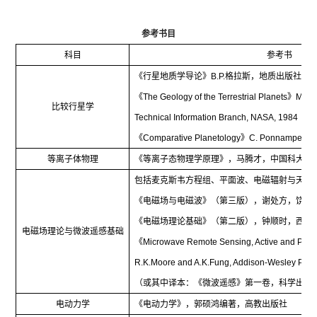
参考书目
科目
参考书
《行星地质学导论》
B.P.
格拉斯，地质出版社，
1
《
The Geology of the Terrestrial Planets
》
Micha
比较行星学
Technical Information Branch, NASA, 1984
《
Comparative Planetology
》
C. Ponnamperuma
等离子体物理
《等离子态物理学原理》，马腾才，中国科大出
包括麦克斯韦方程组、平面波、电磁辐射与天线
《电磁场与电磁波》（第三版），谢处方，饶克
《电磁场理论基础》（第二版），钟顺时，西安
电磁场理论与微波遥感基础
《
Microwave Remote Sensing, Active and Pass
R.K.Moore and A.K.Fung, Addison-Wesley Pub
（或其中译本：《微波遥感》第一卷，科学出版
电动力学
《电动力学》，郭硕鸿编著，高教出版社