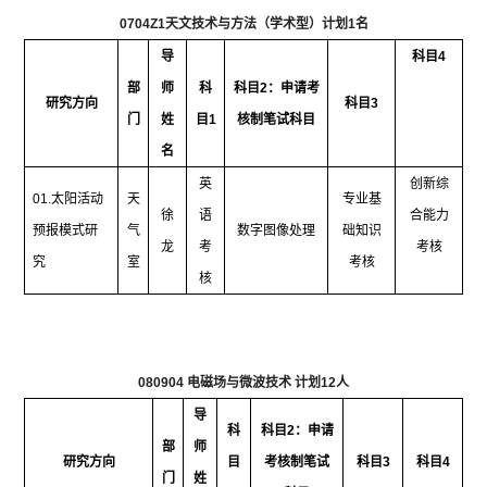
0704Z1
天文技术与方法（学术型）计划
1
名
导
科目
4
部
师
科
科目
2
：申请考
研究方向
科目
3
门
姓
目
1
核制笔试科目
名
英
创新综
01.
太阳活动
天
专业基
徐
语
合能力
预报模式研
气
数字图像处理
础知识
龙
考
考核
究
室
考核
核
080904
电磁场与微波技术 计划
12
人
导
科
科目
2
：申请
部
师
研究方向
目
考核制笔试
科目
3
科目
4
门
姓