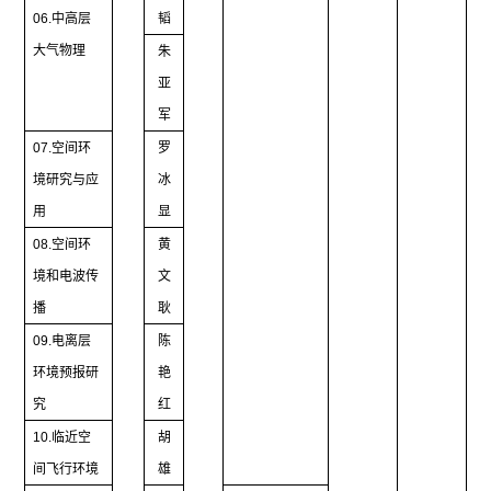
06.
中高层
韬
大气物理
朱
亚
军
07.
空间环
罗
境研究与应
冰
用
显
08.
空间环
黄
境和电波传
文
播
耿
09.
电离层
陈
环境预报研
艳
究
红
10.
临近空
胡
间飞行环境
雄