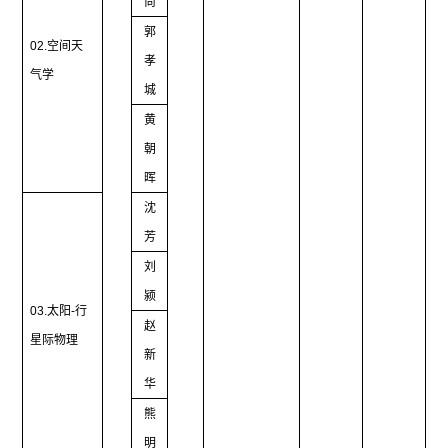
尚
郭
02.
空间天
孝
气学
城
黄
朝
晖
沈
芳
刘
颍
03.
太阳
-
行
赵
星际物理
新
华
熊
明