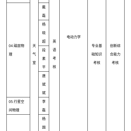
戴
磊
杨
晓
电动力学
超
英
04.
磁层物
天
专业基
创新综
语
段
理
气
础知识
合能力
考
素
室
考核
考核
核
平
唐
斌
斌
05.
行星空
李
间物理
磊
杨
国