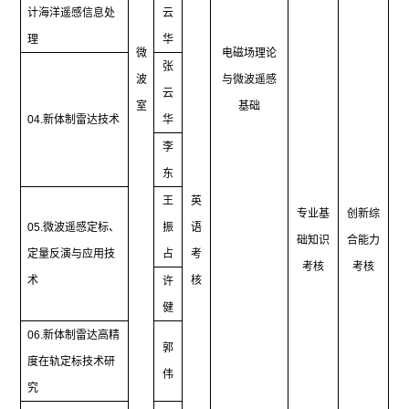
计海洋遥感信息处
云
理
华
微
电磁场理论
张
波
与微波遥感
云
室
基础
04.
新体制雷达技术
华
李
东
王
英
专业基
创新综
05.
微波遥感定标、
振
语
础知识
合能力
定量反演与应用技
占
考
考核
考核
术
核
许
健
06.
新体制雷达高精
郭
度在轨定标技术研
伟
究