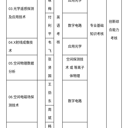
咏
应用光学
03.
光学遥感探测
梅
及应用技术
付
英
创新综
利
语
数字电路
专业基础
合能力
平
考
知识考核
考核
核
04.X
射线成像技
韦
应用光学
术
飞
张
空间探测技
05.
空间物理数据
贤
术 或 等离子
分析
国
体物理
王
劲
06.
空间电磁场探
东
数字电路
测技术
周
斌
韩