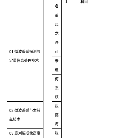
1
科目
名
董
晓
龙
许
01.
微波遥感探测与
可
定量信息处理技术
朱
迪
何
杰
颖
张
02.
微波遥感与太赫
德
兹技术
海
03.
宽刈幅成像高度
张