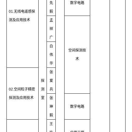
先
数字电路
01.
无线电遥感探
毅
测及应用技术
孟
祥
广
白
空间探测技
伟
术
华
张
探
爱
02.
空间粒子精密
测
兵
探测及应用技术
室
张
珅
数字电路
毅
王