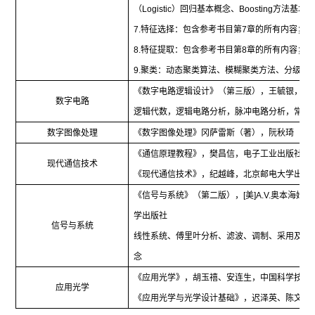
（
Logistic
）回归基本概念、
Boosting
方法基本
7.
特征选择：包含参考书目第
7
章的所有内容；
8.
特征提取：包含参考书目第
8
章的所有内容；
9.
聚类：动态聚类算法、模糊聚类方法、分级聚
《数字电路逻辑设计》（第三版），王毓银，高
数字电路
逻辑代数，逻辑电路分析，脉冲电路分析，常用
数字图像处理
《数字图像处理》冈萨雷斯（著），阮秋琦（译
《通信原理教程》，樊昌信，电子工业出版社；
现代通信技术
《现代通信技术》，纪越峰，北京邮电大学出版
《信号与系统》（第二版），
[
美
]A.V.
奥本海姆等
学出版社
信号与系统
线性系统、傅里叶分析、滤波、调制、采用及包
念
《应用光学》，胡玉禧、安连生，中国科学技术
应用光学
《应用光学与光学设计基础》，迟泽英、陈文建